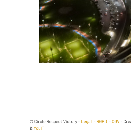
© Circle Respect Victory –
Legal
–
RGPD
–
CGV
– Cré
&
YouIT